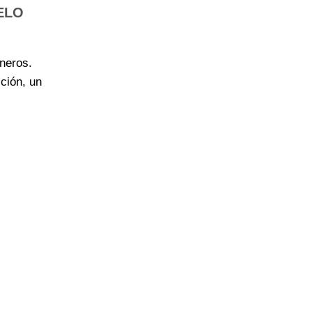
ELO
neros.
ición, un