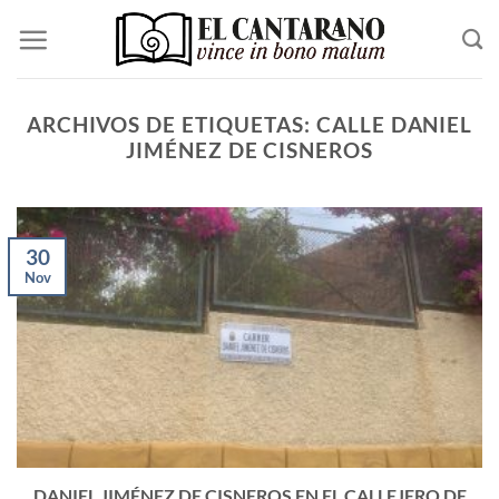
Saltar
al
contenido
ARCHIVOS DE ETIQUETAS:
CALLE DANIEL
JIMÉNEZ DE CISNEROS
30
Nov
DANIEL JIMÉNEZ DE CISNEROS EN EL CALLEJERO DE