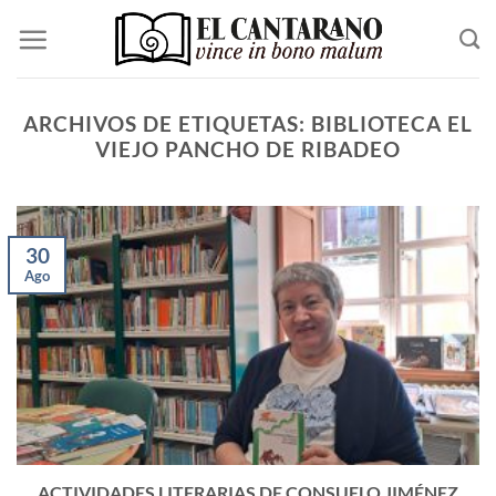
Saltar
al
contenido
ARCHIVOS DE ETIQUETAS:
BIBLIOTECA EL
VIEJO PANCHO DE RIBADEO
30
Ago
ACTIVIDADES LITERARIAS DE CONSUELO JIMÉNEZ