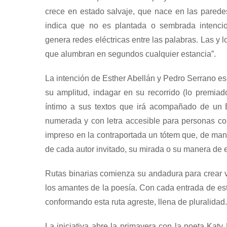
crece en estado salvaje, que nace en las parede
indica que no es plantada o sembrada intencio
genera redes eléctricas entre las palabras. Las y
que alumbran en segundos cualquier estancia”.
La intención de Esther Abellán y Pedro Serrano es
su amplitud, indagar en su recorrido (lo premiad
íntimo a sus textos que irá acompañado de un B
numerada y con letra accesible para personas co
impreso en la contraportada un tótem que, de man
de cada autor invitado, su mirada o su manera de 
Rutas binarias comienza su andadura para crear v
los amantes de la poesía. Con cada entrada de est
conformando esta ruta agreste, llena de pluralidad.
La iniciativa abre la primavera con la poeta
Katy 