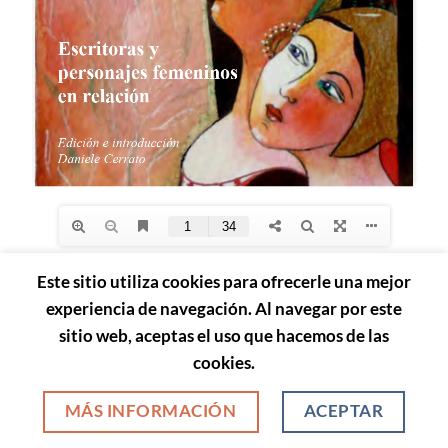
Este sitio utiliza cookies para ofrecerle una mejor
AVISO LEGAL
POLÍTICA DE PRIVACIDAD
POLÍTICA DE COOKIES
experiencia de navegación. Al navegar por este
Adaptado por www.stereografica.com 2026 ©
sitio web, aceptas el uso que hacemos de las
cookies.
MÁS INFORMACIÓN
ACEPTAR