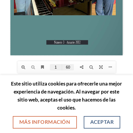
Este sitio utiliza cookies para ofrecerle una mejor
AVISO LEGAL
POLÍTICA DE PRIVACIDAD
POLÍTICA DE COOKIES
experiencia de navegación. Al navegar por este
Adaptado por www.stereografica.com 2026 ©
sitio web, aceptas el uso que hacemos de las
cookies.
MÁS INFORMACIÓN
ACEPTAR